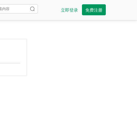
立即登录
免费注册