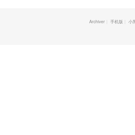
Archiver
|
手机版
|
小