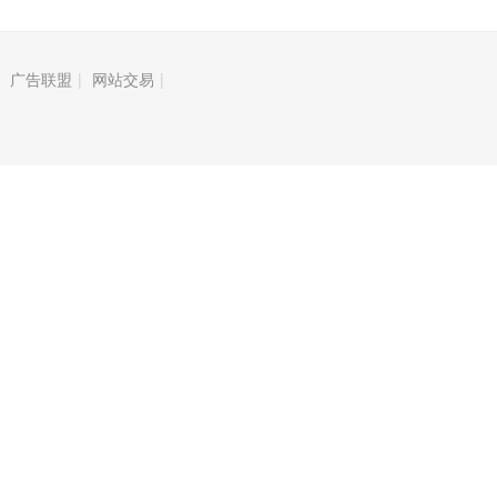
广告联盟
|
网站交易
|