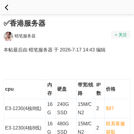
✅香港服务器
+ 关注
蜡笔服务器
本帖最后由 蜡笔服务器 于 2026-7-17 14:43 编辑
内
带宽/线
IP
cpu
硬盘
价格
存
路
数
16
240G
15M/C
E3-1230(4核8线)
2
$97
G
SSD
N2
16
480G
15M/C
联系客服
E3-1230(4核8线)
2
G
SSD
N2
获取