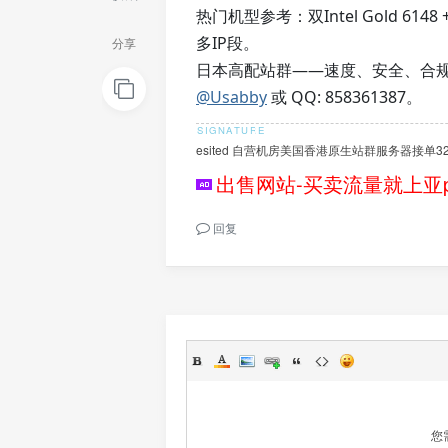
热门机型参考：双Intel Gold 6148 
多IP段。
分享
日本高配站群——速度、安全、合规
@Usabby
或 QQ: 858361387。
esited 自营机房美国香港原生站群服务器接单32C1
出售网站-买卖流量就上亚p
回复
您