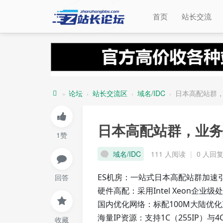
首页
站长交流
论坛
站长交流区
域名/IDC
日本高配站群
»
›
›
›
站
长
日本高配站群，业务
1赞
论
坛
域名/IDC
111 人阅读
|
0 人回
ES机房：一站式日本高配站群加速
回答
硬件高配：采用Intel Xeon企业
国内优化网络：标配100M大陆优
海量IP资源：支持1C（255IP）与
收藏