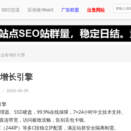
SEO交流
区块链/Web3
广告联盟
出售网站
，业务增长引擎
增长引擎
复
|
2026-06-09
引擎
级处理器、SSD硬盘，99.9%在线保障，7×24小时中文技术支持。
化直连带宽，访问极致流畅，告别丢包卡顿。
4C（244IP）等多C段独立IP配置，满足站群安全隔离刚需。