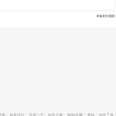
本版积分规则
黑屋
|
站长论坛
|
百度一下
|
站长之家
|
A5站长网
|
爱站
|
站长工具
|