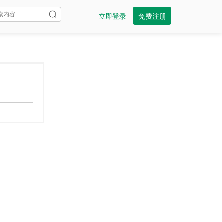
立即登录
免费注册