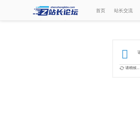
首页
站长交流
请稍候...