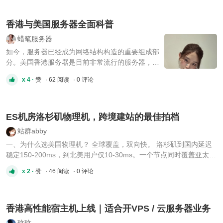
16H/32G/1THDD/15M/2IP 24H/32G/1THDD/15M/1IP
44H/32G/1THDD/15M/2IP 独服适配 ...
香港与美国服务器全面科普
蜡笔服务器
如今，服务器已经成为网络结构构造的重要组成部
分。美国香港服务器是目前非常流行的服务器，其
优点和特点给网络带来了巨大的变化。那么，美国
x 4 ·
赞
· 62 阅读
· 0 评论
香港的服务器是什么呢？美国香港服务器的特点是
什么？🤔 定义美国香港服务器 📖 美国香港服务器
是指位于美国香港的服务器。它是一种常见的服务
器，也是目前最受欢迎的服务器之一。 ...
ES机房洛杉矶物理机，跨境建站的最佳拍档
站群abby
一、为什么选美国物理机？ 全球覆盖，双向快。 洛杉矶到国内延迟
稳定150-200ms，到北美用户仅10-30ms。一个节点同时覆盖亚太和
欧美两大市场。 资源独享不缩水。 CPU/内存/硬盘/带宽全独占，零
x 2 ·
赞
· 46 阅读
· 0 评论
虚拟化损耗。NVMe SSD读写延迟稳定0.02ms以内——数据库、游
戏服、视频转码等高负载业务的首选。 免备案即开即用。 无需等待
7-15天 ...
香港高性能宿主机上线｜适合开VPS / 云服务器业务
玟玟