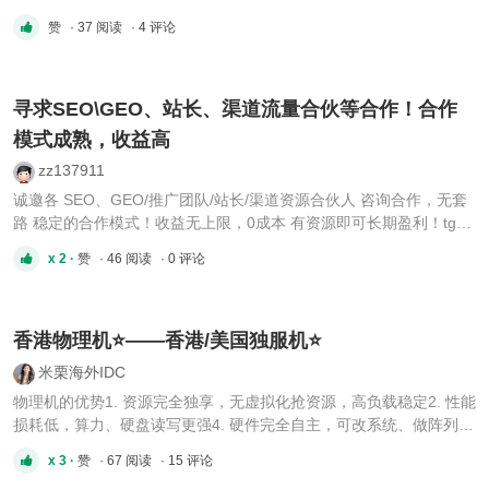
1230V3 32G 1000G SSD 100M BGP 1IP 60U/月 马来西亚E3-
赞
· 37 阅读
· 4 评论
1230V3 32G 1000G SSD 100M BGP 1IP 60U/月 日本金牌6138*1
32G 1000G NVME 20M CN2 3IP 90U/月 日本金牌6138*1 32G
1000G NVME 100M 国际 3IP 90U/ ...
寻求SEO\GEO、站长、渠道流量合伙等合作！合作
模式成熟，收益高
zz137911
诚邀各 SEO、GEO/推广团队/站长/渠道资源合伙人 咨询合作，无套
路 稳定的合作模式！收益无上限，0成本 有资源即可长期盈利！tg：
kykitty 蝙蝠：120139237 三条：jyyl999
x 2 ·
赞
· 46 阅读
· 0 评论
香港物理机⭐️——香港/美国独服机⭐️
米栗海外IDC
物理机的优势1. 资源完全独享，无虚拟化抢资源，高负载稳定2. 性能
损耗低，算力、硬盘读写更强4. 硬件完全自主，可改系统、做阵列、
搭集群5. 物理隔离，数据安全性更高 ⭐️香港物理机：（15M cn2
x 3 ·
赞
· 67 阅读
· 15 评论
30M优化 国际100M） 8H/16G/1THDD/15M/2IP