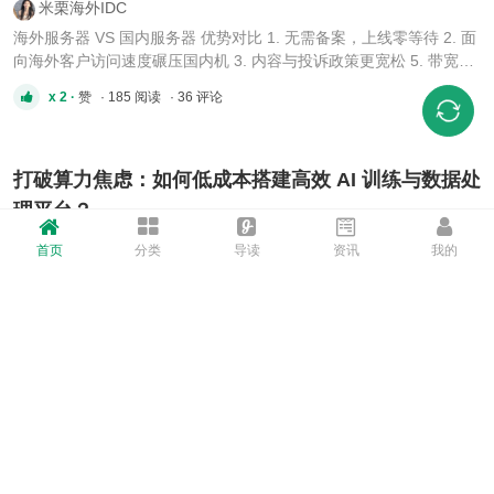
米栗海外IDC
海外服务器 VS 国内服务器 优势对比 1. 无需备案，上线零等待 2. 面
向海外客户访问速度碾压国内机 3. 内容与投诉政策更宽松 5. 带宽成
本更低，大流量更划算 6. 自主权限更高 海外服务器（香港 / 美国）
x 2 ·
赞
· 185 阅读
· 36 评论
适配业务分类 1.跨境建站/独立站 2.SEO 站群、多源码测试 3.海外联
盟营销、广告投放 4.欧美流量高流量站点 5.跨境小程序 ...
打破算力焦虑：如何低成本搭建高效 AI 训练与数据处
理平台？
Harvey
首页
分类
导读
资讯
我的
随着 AI 大模型、Stable Diffusion 图像生成以及海量数据处理业务的
爆发，越来越多的开发者和企业面临着“算力成本高、网络带宽窄、
硬件被限制”的三重困境。选用高性能 GPU 服务器时，硬件与网络配
x 1 ·
赞
· 42 阅读
· 0 评论
置必须协同配合：1. 深度学习与 AI 模型微调：为什么推荐 4×RTX
3090？对于中大型 AI 模型（如 LLaMA 微调、Flux/SDXL 绘图 ...
G 口服务器｜四大高带宽业务适用场景
蜡笔服务器
G口服务器租用适合使用的网站有： 1、网络爬虫