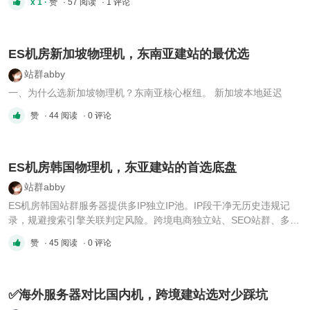
x 1 ·
赞
· 57 阅读
· 1 评论
需要向多个用户分配大带宽。因此，香港有许多国
际带宽出口节点 📡，可以根据用户的需要提供更
接近用户的节点带宽。ES 机房提供的香港大带宽
服务器享受专线大带宽，网络安全速度快 ...
ES机房新加坡物理机，东南亚建站的最优选
站群abby
一、为什么选新加坡物理机？东南亚核心枢纽。 新加坡本地延迟
赞
· 44 阅读
· 0 评论
ES机房韩国物理机，东亚建站的首选底盘
站群abby
ES机房韩国站群服务器提供多IP独立IP池。IP段干净无历史违规记
录，规避搜索引擎关联判定风险。跨境电商独立站、SEO站群、多站
点部署，不用担心被牵连封禁。▍企业级硬件，7×24专业售后搭载
赞
· 45 阅读
· 0 评论
Intel Xeon E3/E5/金牌至强处理器，企业级SSD/NVMe硬盘。ES机房
提供7×24小时中文技术支持，工单快速响应，支持按月计费、弹性升
级。 ...
✅海外服务器对比国内机，跨境建站选对少踩坑