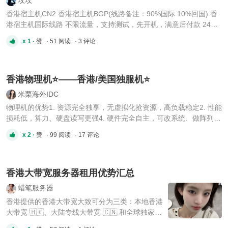
香港宿主机CN2 香港宿主机BGP(线路备注：90%国际 10%回国) 香
港宿主机国际线路 不限流量，支持测试，先开机，满意后付款 24小
时在线售后 欢迎咨询玟玟Telegram（✈️) -
x 1 ·
赞
· 51 阅读
· 3 评论
@IDCWEN_119/@wenwen_0119
香港物理机⭐️——香港/美国独服机⭐️
米栗海外IDC
物理机的优势1. 资源完全独享，无虚拟化抢资源，高负载稳定2. 性能
损耗低，算力、硬盘读写更强4. 硬件完全自主，可改系统、做阵列、
搭集群5. 物理隔离，数据安全性更高 ⭐️香港物理机：（15M cn2
x 2 ·
赞
· 99 阅读
· 17 评论
30M优化 国际100M） 8H/16G/1THDD/15M/2IP
16H/32G/1THDD/15M/2IP 24H/32G/1THDD/15M/1IP
44H/32G/1THDD/15M/2IP 独服适配 ...
香港大带宽服务器租用优势汇总
蜡笔服务器
香港提供的香港大带宽大致可分为三类：本地香港
大带宽 🇭🇰、大陆专线大带宽 🇨🇳 和全球独家大
带宽 🌏。香港每年出口的带宽资源有限，大部分