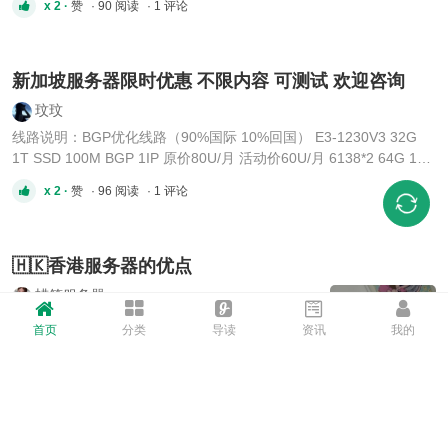
x 2 ·
赞
· 90 阅读
· 1 评论
多用户的关注、认可和积极评价。大家的每一条反馈，都给了我们继
续完善产品的信心。 上线短短 3 天，DNSPUP.COM 单日使用次数已
经突破 4000+。这不仅超出了 ...
新加坡服务器限时优惠 不限内容 可测试 欢迎咨询
玟玟
线路说明：BGP优化线路（90%国际 10%回国） E3-1230V3 32G
1T SSD 100M BGP 1IP 原价80U/月 活动价60U/月 6138*2 64G 1T
NVME 100M BGP 1IP 原价199U/月 🦋不限流量，支持测试，先开
x 2 ·
赞
· 96 阅读
· 1 评论
机，满意后付款🦋 😊24小时在线售后😊 欢迎咨询玟玟Telegram（✈️)
- @IDCWEN_119 ...
🇭🇰香港服务器的优点
蜡笔服务器
🧊1. 速度快：香港地理位置靠近中国大陆，连接
首页
分类
导读
资讯
我的
速度较快，适合在中国使用。🚀 🧊2. 稳定性好：
香港的网络基础设施较为完善，提供稳定的网络连
赞
· 74 阅读
· 0 评论
接。🛡 🧊3. 隐私保护：香港的网络监管相对宽
松，能够保护用户的隐私和信息安全。🔒 🧊4. 跨境
访问：香港服务器可以帮助用户访问一些被中国大
陆限制的网站和服务。🌐 🇭🇰限时优惠 ...