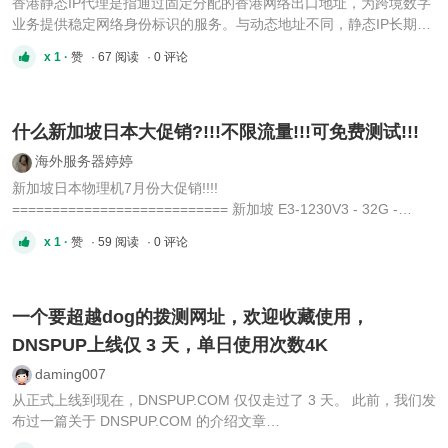
香港静态IP代理是指通过固定分配的香港网络出口地址，为跨境数字
业务提供稳定网络身份标识的服务。与动态地址不同，静态IP长期不
变，能在平台风控系统中建立可信的行为画像。2026年实测显示，优
x 1 ·
赞
· 67 阅读
· 0 评论
质香港静态住宅IP平均响应时间控制在15毫秒内，丢包率低于
0.3%，已成为跨境社媒矩阵管理与电商带货业务的关键基础设施。为
什么社 ...
什么新加坡日本大促销?!!!不限流量!!!可免费测试!!!
海外服务器婷婷
新加坡日本物理机7月份大促销!!!!
=========================== 新加坡 E3-1230V3 - 32G -
1TSSD - 100M BGP线路 60U/月日本 6138 - 32G - 1Tu2 - 20M
x 1 ·
赞
· 59 阅读
· 0 评论
CN2线路 - 90U/月 6138 - 32G - 1Tu2 - 100M国际 - 90U/月
=========================== TG：@TingTingIDC 有兴趣可以
联系我哦^v^ 有海外服务器 vps 域名 托管 云手机 SSL ...
一个要超越dog的拨测网址，欢迎收藏使用，
DNSPUP上线仅 3 天，单日使用次数4K
daming007
从正式上线到现在，DNSPUP.COM 仅仅走过了 3 天。 此前，我们发
布过一篇关于 DNSPUP.COM 的介绍文章
https://www.nodeseek.com/post-830667-1 。文章发布后，收到了许