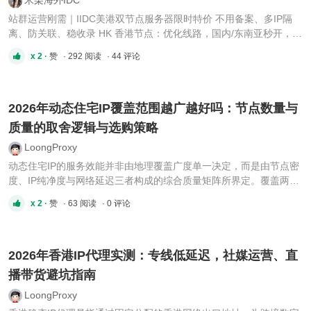
站群运营刚需｜IIDC美港双节点服务器限时特价 不用备案、多IP隔
离、防关联、稳收录 HK 香港节点：优化线路，国内/东南亚秒开，适
合跨境电商、中文站群、广告投放 US 美国节点：海量多C段IP、大
x 2 ·
赞
· 292 阅读
· 44 评论
带宽、高性价比，适合欧美流量、SEO矩阵、批量建站 1C:253IP
4C:244IP 8C:232IP 香港站群：（1c、4c、8c任选同价）
6H/32G/1T ...
2026年动态住宅IP覆盖范围越广越好吗：节点数量与
质量的取舍逻辑与选购策略
LoongProxy
动态住宅IP的服务效能并非由地理覆盖广度单一决定，而是由节点密
度、IP纯净度与网络延迟三者构成的综合质量矩阵所界定。覆盖两百
个松散节点的网络，其业务支撑能力往往弱于聚焦五十个核心市场且
x 2 ·
赞
· 63 阅读
· 0 评论
深度优化的紧凑型架构。这一认知偏差正在重塑2026年代理服务市场
的选购逻辑。节点数量与质量的本质差异行业内部对节点数量的统计
...
2026年香港IP代理实测：专线低延迟，社媒运营、直
播带货避坑指南
LoongProxy