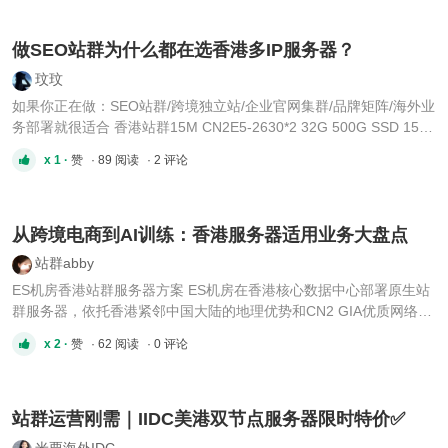
44H/32G/1T HDD/15M/2IP 🛠 🇭🇰香港多IP站群
服务器配置： 1️⃣ 4H/8G/1T HDD/20M 🌐 29IP
61IP 125IP 244IP 2️⃣ 8H/16G/1T HDD/20M ...
做SEO站群为什么都在选香港多IP服务器？
玟玟
如果你正在做：SEO站群/跨境独立站/企业官网集群/品牌矩阵/海外业
务部署就很适合 香港站群15M CN2E5-2630*2 32G 500G SSD 15M
229U/月 金牌6138 32G 1000G NVME 15M 239U/月 E5-2650V4*2
x 1 ·
赞
· 89 阅读
· 2 评论
64G 1000G SSD 15M 249U/月 E5-2683V4*2 64G 1000G SSD 15M
259U/月 E5-2696V4*2 64G 1000G SSD 15M 269U/月 金牌6138*2
64G 1000G NV ...
从跨境电商到AI训练：香港服务器适用业务大盘点
站群abby
ES机房香港站群服务器方案 ES机房在香港核心数据中心部署原生站
群服务器，依托香港紧邻中国大陆的地理优势和CN2 GIA优质网络，
提供高品质的服务器租用服务。 多C段原生IP池：支持4C/8C/16C等
x 2 ·
赞
· 62 阅读
· 0 评论
多C段混段部署，提供大量独立纯净IP，从源头规避搜索引擎关联识
别 CN2 GIA优化线路：直连内地骨干网，华南延迟可低至15-30 ...
站群运营刚需｜IIDC美港双节点服务器限时特价✅
米栗海外IDC