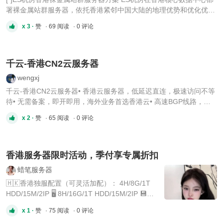
署裸金属站群服务器，依托香港紧邻中国大陆的地理优势和优化优质
网络，提供高品质的服务器租用服务。 多C段IP池：支持
x 3 ·
赞
· 69 阅读
· 0 评论
1C/4C/8C/16C等多C段混段部署，提供大量独立纯净IP，从源头规避
搜索引擎关联识别 资源独占，零性能损耗：无虚拟化层，CPU、
SSD和内存全部独 ...
千云-香港CN2云服务器
wengxj
千云-香港CN2云服务器• 香港云服务器，低延迟直连，极速访问不等
待• 无需备案，即开即用，海外业务首选香港云• 高速BGP线路，海
内外访问稳定流畅https://www.9557.com/register?code=10002 申请
x 2 ·
赞
· 65 阅读
· 0 评论
成为企业VIP客户第2步：搜索QQ 294295416添加好友领取优惠券充
值送券：500元送100元， 1000元送300元，3000元送1200元，
5000 ...
香港服务器限时活动，季付享专属折扣
蜡笔服务器
🇭🇰香港独服配置（可灵活加配）： 4H/8G/1T
HDD/15M/2IP 🖥 8H/16G/1T HDD/15M/2IP 💾
12H/32G/1T HDD/15M/2IP 🚀 16H/32G/1T
x 1 ·
赞
· 75 阅读
· 0 评论
HDD/15M/2IP ⚡️ 24H/32G/1T HDD/15M/2IP 🌟