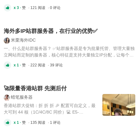
衡（跨境业务首选）美国机房的国际出口带宽巨大，适合： [*]海外用
x 3 ·
赞
· 121 阅读
· 0 评论
户访问 [*]TG、海外 API [*]跨境网站 [*]CDN 源站 [*]海外镜像 [*]美国
是全球高防节点最多的地区： [*]常见 100 ...
海外多IP站群服务器，在行业的优势✅
米栗海外IDC
一、什么是站群服务器？ ✅站群服务器是专为批量托管、管理大量独
立网站而定制的服务器，核心特征是支持大量独立IP分配，让每个网
站可绑定专属的IP，实现站点间隔与集中管控。 二、在行业内优势是
x 1 ·
赞
· 222 阅读
· 39 评论
什么？ ✅多个独立IP，一站点一IP互不牵连，防关联防风控，批量建
站更省心！ ✅大带宽+高性能。单台承载数十网站，集中管理 ...
🚀限量香港站群 先测后付
蜡笔服务器
香港站群大促销：折 折 折 🎉 配置可自定义，最
大可到 44 核（1C/4C/8C 同价）💻 E5-
2650/16G/1T SSD/50M（基础配置） E5-
x 1 ·
赞
· 135 阅读
· 1 评论
2650*2/32G/1T SSD/50M 支持 24 小时测试 ⏱️，
数量有限，先到先得 🚀 咨询购买请认准
telegram：https://t.me/lookatmesealook QQ：