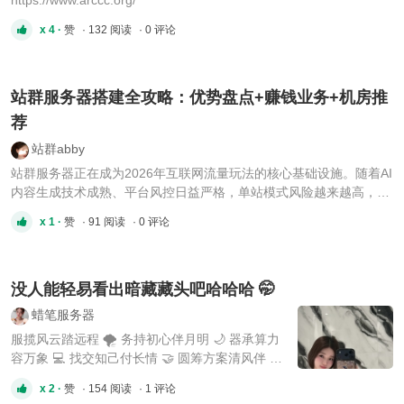
https://www.arccc.org/
x 4 ·
赞
· 132 阅读
· 0 评论
站群服务器搭建全攻略：优势盘点+赚钱业务+机房推
荐
站群abby
站群服务器正在成为2026年互联网流量玩法的核心基础设施。随着AI
内容生成技术成熟、平台风控日益严格，单站模式风险越来越高，多
站点、多IP、多地区的矩阵化部署已成趋势。站群服务器的核心优势
x 1 ·
赞
· 91 阅读
· 0 评论
多IP多C段，告别“连坐降权”。 搜索引擎以C段IP判定网站关联性——
同一C段下的网站会被认定由同一主体运营，一旦某个站点违规， ...
没人能轻易看出暗藏藏头吧哈哈哈 🤭
蜡笔服务器
服揽风云踏远程 🌪 务持初心伴月明 🌙 器承算力
容万象 💻 找交知己付长情 🤝 圆筹方案清风伴 🍃
饼启云途万里晴 ☀️ 有服务器需求的老板尽管来找
x 2 ·
赞
· 154 阅读
· 1 评论
我部署！🚀TG： https://t.me/lookatmesealook