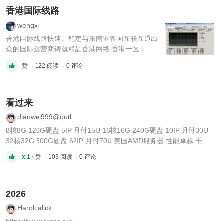
3795091076 ...
香港国际线路
wengxj
香港国际线路快速、稳定与东南亚各国互联互通出
众的国际运营商铸就精品香港网络 香港一区： 1
核(CPU)1G(内存)1M(带宽)10G(磁盘)5G(防御)1
赞
· 122 阅读
· 0 评论
个月 × 1台￥52.70 2核(CPU)2G(内存)1M(带
宽)10G(磁盘)5G(防御)1个月 × 1台￥72.70 4核
(CPU)4G(内存)1M(带宽)10G(磁盘)5G(防御)1个
月 × 1台￥112.70 8核(CPU)8G(内存)1M(带
看过来
宽)10G(磁 ...
dianwei999@outl
8核8G 120G硬盘 5IP 月付15U 16核16G 240G硬盘 10IP 月付30U
32核32G 500G硬盘 62IP 月付70U 美国AMD服务器 性能卓越 千万
蜘蛛不卡顿 联系@IDC169169
x 1 ·
赞
· 103 阅读
· 0 评论
2026
Haroldalick