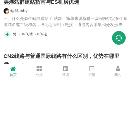
美港站群建站指南与ES机房优选
站群abby
一、什么是原生站群建站？ 站群，简单来说就是一套程序绑定多个顶
级域名或二级域名，彼此之间相互链接，通过内容采集和分发形成网
站矩阵。站群的核心目的有两个：一是将多个网站的流量汇聚到一个
赞
· 84 阅读
· 0 评论
主站，提升关键词排名；二是通过广告联盟承接广告盈利。 而“原生
站群”则特指使用原生IP搭建的站群——这些IP由服务器所在地（ ...
CN2线路与普通国际线路有什么区别，优势在哪里
wengxj
CN2线路与普通国际线路有什么区别，优势在哪里 区别1、CN2线路
首页
分类
导读
资讯
我的
网络结构完善传输速度更快 CN2也是所谓中国电信下一代承载网，目
前使用的核心技术是IP/MPLS。并且在IP层面上，路由收敛速度通常
赞
· 95 阅读
· 0 评论
不到500ms、拥有多条同等的线路进行负载分担、使用的IGP/BGP协
议平稳重起等。在使用的初期采用的是负载不超过50%的轻载方式、
全网都 ...
现在站群/跨境服务器是不是已经变成“拼IP结构 > 拼
配置”了？
Vicent服务器