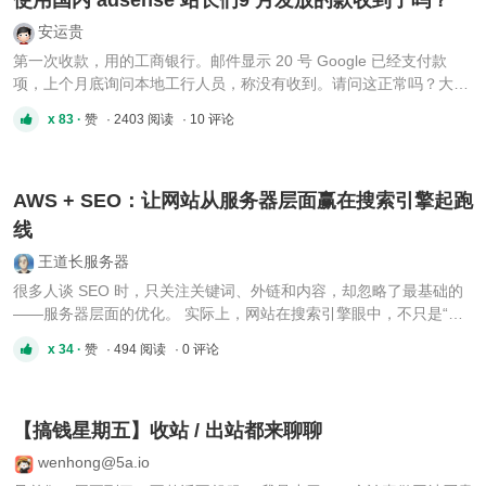
安运贵
第一次收款，用的工商银行。邮件显示 20 号 Google 已经支付款
项，上个月底询问本地工行人员，称没有收到。请问这正常吗？大家
的都到账了吗？
x 83 ·
赞
· 2403 阅读
· 10 评论
AWS + SEO：让网站从服务器层面赢在搜索引擎起跑
线
王道长服务器
很多人谈 SEO 时，只关注关键词、外链和内容，却忽略了最基础的
——服务器层面的优化。 实际上，网站在搜索引擎眼中，不只是“内
容的集合”，而是一个性能与可用性系统。 在全球化流量时代，想要
x 34 ·
赞
· 494 阅读
· 0 评论
真正做好 SEO，服务器架构必须跟得上。 而这正是 AWS（Amazon
Web Services） 的强项。 [hr]一、为什么 SEO 优化离不开云架构搜
...
【搞钱星期五】收站 / 出站都来聊聊
wenhong@5a.io