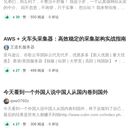
兄弟们，周五到了，不整活不舒服！ 我是小罗，一个认真做网站买卖
的中介。 咱不忽悠，不画饼，只干实事： 想出站？ 我来帮你推，买
家资源多、响应快， 不让你的站吃灰，让它变现金。 想收站？ 我这
x 30 ·
赞
· 550 阅读
· 0 评论
边站源新鲜，权重、内容、项目站全都有， 你说预算，我来配对，效
率说话！ 流程透明 交易安全 买卖双方都省心 现在行情起 ...
AWS + 火车头采集器：高效稳定的采集架构实战指南
王道长服务器
亚马逊云、谷歌云等国际云代充代开，优惠多多【新人优惠 | 量大优
惠】 香港/美国服务器【独服 | 站群 | 大带宽 | 高防 | 纯国际】 ✈：
wangye066 QQ：2216391453 做内容站、影视站、小说站的朋友，
x 27 ·
赞
· 499 阅读
· 0 评论
基本都听过或者用过 火车头采集器（LocoySpider）。 它是国产最老
牌的采集工具之一，强大、灵活、可高度自定义。 但很多 ...
今天看到一个外国人说中国人从国内卷到国外
qwe0760z
今天看到一个外国人说中国人从国内卷到国外，终于反噬到了自己，
最后的结果是所有人都赚不到钱http://www.cubn.com.cn/index.php?
s=portal&c=search&keyword=%E5%8C%97%E4%BA%AC%E5%85
x 27 ·
赞
· 306 阅读
· 0 评论
%AC%E7%A7%AF%E9%87%91%E6%8F%90%E5%8F%96%E4%