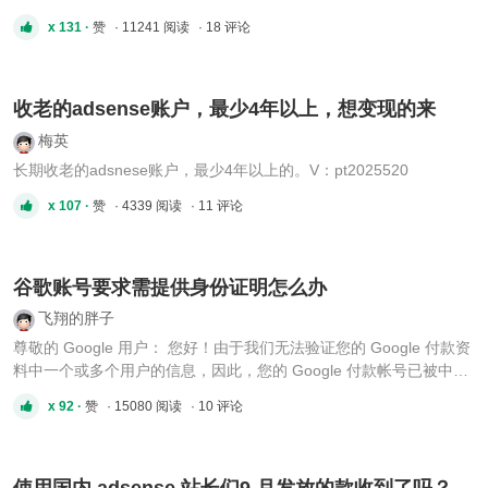
加了一个VPS售后群，第一次说话就被tg官方禁言了。 全文如下：
x 131 ·
赞
· 11241 阅读
· 18 评论
[*]I’m afraid some Telegram users found your messages annoying
and forwarded them to our team of moderators for inspec ...
收老的adsense账户，最少4年以上，想变现的来
梅英
长期收老的adsnese账户，最少4年以上的。V：pt2025520
x 107 ·
赞
· 4339 阅读
· 11 评论
谷歌账号要求需提供身份证明怎么办
飞翔的胖子
尊敬的 Google 用户： 您好！由于我们无法验证您的 Google 付款资
料中一个或多个用户的信息，因此，您的 Google 付款帐号已被中
止。您暂时仍然能够使用 Google 服务，但某些交易可能会被中止。
x 92 ·
赞
· 15080 阅读
· 10 评论
如果您未在 10 天内针对此问题采取措施，我们将暂停您使用 Google
服务的资格。 请针对付款资料 ID xxxx-xxxx-xxxx，提供以下所 ...
使用国内 adsense 站长们9 月发放的款收到了吗？