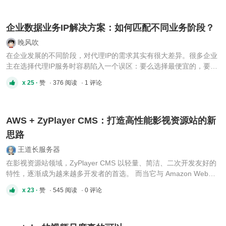
BB%A3%E5%8A%9E%E3%80%9013927555068
http://www.cubn.com.cn/index.php?s=portal&c=search ...
企业数据业务IP解决方案：如何匹配不同业务阶段？
晚风吹
在企业发展的不同阶段，对代理IP的需求其实有很大差异。很多企业
主在选择代理IP服务时容易陷入一个误区：要么选择最便宜的，要么
选择最贵的，却没有考虑当前业务阶段真正需要的是什么。今天我们
x 25 ·
赞
· 376 阅读
· 1 评论
就来聊聊，如何根据企业业务发展的不同阶段，选择合适的代理IP解
决方案。初创期：稳定可靠是首要考量初创企业通常预算有限，但同
...
AWS + ZyPlayer CMS：打造高性能影视资源站的新
思路
王道长服务器
在影视资源站领域，ZyPlayer CMS 以轻量、简洁、二次开发友好的
特性，逐渐成为越来越多开发者的首选。 而当它与 Amazon Web
Services（AWS） 结合后，性能、稳定性、扩展性，都能再上一个台
x 23 ·
赞
· 545 阅读
· 0 评论
阶。[hr] 一、为什么选择 ZyPlayer CMS？ZyPlayer CMS 最大的优
势在于它的“轻”和“快”： [*]🚀 接口清晰：支持多源解析、API对接 ...