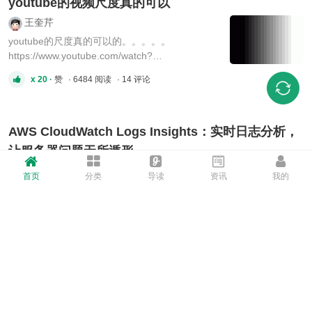
youtube的视频尺度真的可以
王奎芹
youtube的尺度真的可以的。。。。。
https://www.youtube.com/watch?
v=Z_xg1DVPgoM
x 20 ·
赞
· 6484 阅读
· 14 评论
AWS CloudWatch Logs Insights：实时日志分析，
让服务器问题无所遁形
王道长服务器
首页
分类
导读
资讯
我的
很多站长、开发者在 AWS 上跑网站、API、视频服务时， 都遇到过
这样的情况： 流量暴涨、CPU 飙升、延迟增加，但你不知道到底是
哪一台机器、哪个接口出了问题。 传统做法是 SSH 登录服务器，手
x 22 ·
赞
· 654 阅读
· 0 评论
动查日志。 可一旦你跑的是集群、Auto Scaling 自动扩容，日志分散
在几十台机器里—— 几乎不可能人工排查。 AWS CloudWatch Logs
...
美国云服务特惠活动
DCH