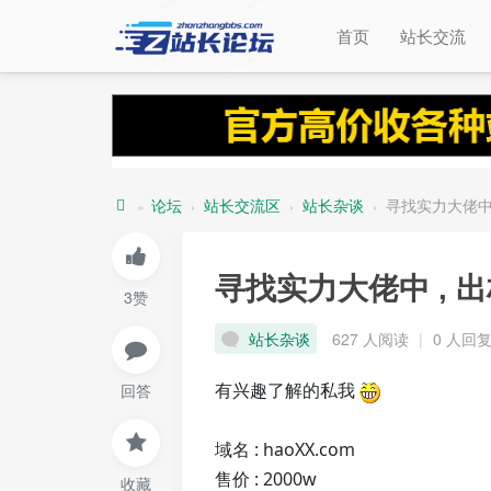
首页
站长交流
论坛
站长交流区
站长杂谈
寻找实力大佬中 ,
»
›
›
›
站
长
寻找实力大佬中 , 出
3赞
论
坛
站长杂谈
627 人阅读
|
0 人回
有兴趣了解的私我
回答
域名 : haoXX.com
售价 : 2000w
收藏