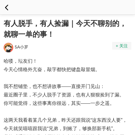
有人脱手，有人捡漏｜今天不聊别的，
就聊一单的事！
+ 关注
5A小罗
哈喽，坛友们！
今天心情格外亢奋，敲字都快把键盘敲冒烟。
我不想铺垫，也不想讲故事——直接开门见山：
最近圈子里，不少人脱手了资源，也有人狠狠捡到了漏。
你可能觉得，这些事离你很远，其实——
一步之遥
。
这两天我看着某几个兄弟，昨天还跟我说“这东西没人要”，
今天就笑嘻嘻跟我说“兄弟，到账了，够换部新手机”。