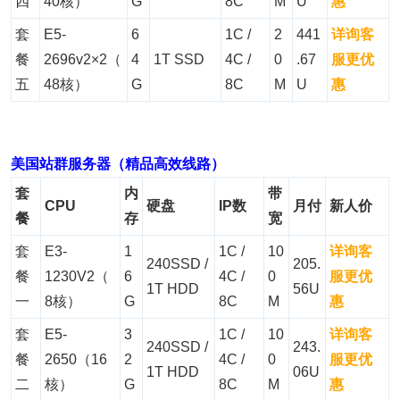
四
40核）
G
8C
M
U
惠
套
E5-
6
1C /
2
441
详询客
餐
2696v2×2（
4
1T SSD
4C /
0
.67
服更优
五
48核）
G
8C
M
U
惠
美国站群服务器（精品高效线路）
套
内
带
CPU
硬盘
IP数
月付
新人价
餐
存
宽
套
E3-
1
1C /
10
详询客
240SSD /
205.
餐
1230V2（
6
4C /
0
服更优
1T HDD
56U
一
8核）
G
8C
M
惠
套
E5-
3
1C /
10
详询客
240SSD /
243.
餐
2650（16
2
4C /
0
服更优
1T HDD
06U
二
核）
G
8C
M
惠