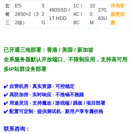
套
E5-
3
1C /
10
详询客
480SSD /
270.
餐
2650×2（3
2
4C /
0
服更优
1T HDD
83U
三
2核）
G
8C
M
惠
已开通三地部署：香港 / 美国 / 新加坡
全系服务器默认开放端口、不限制应用，支持高可用
多IP站群业务部署
✔️ 自营机房 · 真实资源 · 可控稳定
✔️ 高防加持 · 实时响应 · 不推锅不跑路
✔️ 用途灵活 · 支持魔改 / 游戏端 / 跳板 / 项目部署
✔️ 配置可定制 · 提供测试机 · 新用户享专属价格
联系咨询：