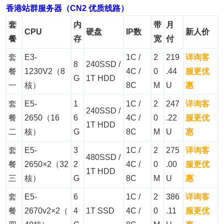
香港站群服务器（CN2 优质线路）
套
内
带
月
CPU
硬盘
IP数
新人价
餐
存
宽
付
套
E3-
1C /
2
219
详询客
8
240SSD /
餐
1230V2（8
4C /
0
.44
服更优
G
1T HDD
一
核）
8C
M
U
惠
套
E5-
1
1C /
2
247
详询客
240SSD /
餐
2650（16
6
4C /
0
.22
服更优
1T HDD
二
核）
G
8C
M
U
惠
套
E5-
3
1C /
2
275
详询客
480SSD /
餐
2650×2（32
2
4C /
0
.00
服更优
1T HDD
三
核）
G
8C
M
U
惠
套
E5-
6
1C /
2
386
详询客
餐
2670v2×2（
4
1T SSD
4C /
0
.11
服更优