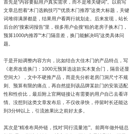
首先是“内容要贴用户真实需求，而不是堆关键词”。以前写
文章总想着“木门选购技巧”“优质木门推荐”这类大标题，关键
词堆得满屏都是，结果用户看两行就划走。后来发现，站长
后台的“搜索词报告”里，很多用户会搜“租的老房子换木门，
预算1000内推荐”“木门隔音差，换门能解决吗”这类具体问
题。
于是开始调整内容方向，比如结合大佳木门的产品特点，写
《老房改造换门：1000元预算选这款实木复合门，隔音还显
空间大》，文中不硬推产品，而是先分析老房门洞尺寸不规
则、预算有限的痛点，再自然提到该品牌某款门的安装适配
性和性价比，最后附上官网链接让有需要的用户自己去看详
情。没想到这类文章发布后，不仅收录快，停留时长还能达
到3分钟以上，引流效果比之前好太多。
其次是“精准布局外链，找对‘同行流量池’”。前两年做外链总