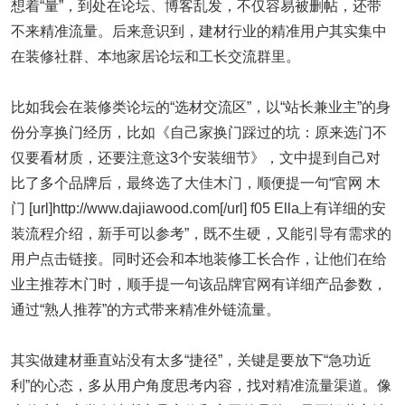
想着“量”，到处在论坛、博客乱发，不仅容易被删帖，还带
不来精准流量。后来意识到，建材行业的精准用户其实集中
在装修社群、本地家居论坛和工长交流群里。
比如我会在装修类论坛的“选材交流区”，以“站长兼业主”的身
份分享换门经历，比如《自己家换门踩过的坑：原来选门不
仅要看材质，还要注意这3个安装细节》，文中提到自己对
比了多个品牌后，最终选了大佳木门，顺便提一句“官网
木
门 [url]http://www.dajiawood.com
[/url] f05 Ella上有详细的安
装流程介绍，新手可以参考”，既不生硬，又能引导有需求的
用户点击链接。同时还会和本地装修工长合作，让他们在给
业主推荐木门时，顺手提一句该品牌官网有详细产品参数，
通过“熟人推荐”的方式带来精准外链流量。
其实做建材垂直站没有太多“捷径”，关键是要放下“急功近
利”的心态，多从用户角度思考内容，找对精准流量渠道。像