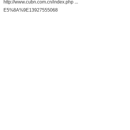
http://www.cubn.com.cn/index.php ...
E5%8A%9E13927555068