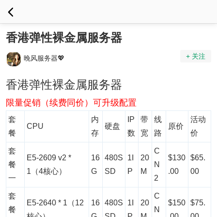
香港弹性裸金属服务器
+ 关注
晚风服务器💖
香港弹性裸金属服务器
限量促销（续费同价）可升级配置
套
内
IP
带
线
活动
CPU
硬盘
原价
餐
存
数
宽
路
价
套
C
E5-2609 v2 *
16
480S
1I
20
$130
$65.
餐
N
1（4核心）
G
SD
P
M
.00
00
一
2
套
C
E5-2640 * 1（12
16
480S
1I
20
$150
$75.
餐
N
核心）
G
SD
P
M
.00
00