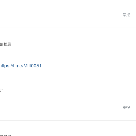
举报
部楼层
https://t.me/Mili0051
定
举报