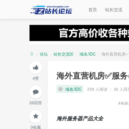
首页
站长交流
论坛
站长交流区
域名/IDC
海外直营机房✅
»
›
›
›
站
长
海外直营机房✅服务
4赞
论
坛
域名/IDC
258 人阅读
|
26 人回
26回答
本帖最后
海外服务器产品大全
0收藏