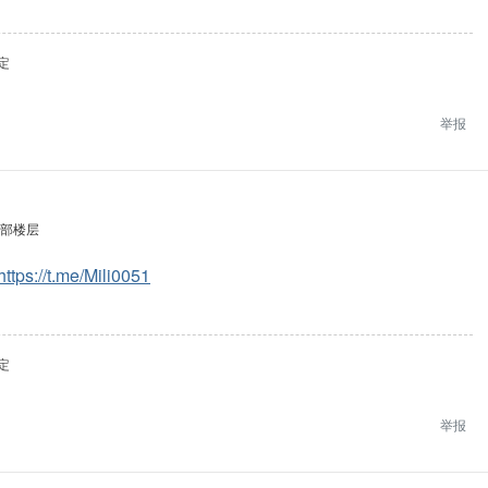
定
举报
部楼层
https://t.me/Mili0051
定
举报