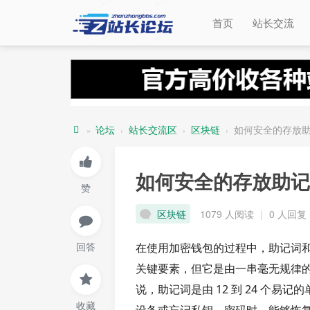
首页
站长交流
论坛
站长交流区
区块链
如何安全的存放助
»
›
›
›
站
长
如何安全的存放助记
赞
论
坛
区块链
1079 人阅读
|
0 人回复
回答
在使用加密钱包的过程中，助记词
关键要素，但它是由一串毫无规律
说，助记词是由 12 到 24 个
收藏