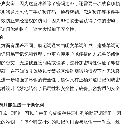
账户安全，因为这意味着除了密码之外，还需要一项或多项额
步骤通常包含了手机验证码、通行密钥、F2A 验证等多种手
有效防止未经授权的访问，因为即使攻击者获得了你的密码，
能访问你的帐户，这大大增加了安全性。
的
性方面有显著不同。助记词通常由明文单词组成，这些单词可
助记词易于记忆和管理，也更方便用户以便捷的方式备份或恢
理的密文，无法被直接阅读或理解，这种加密特性保证了即使
截获，在不知道具体钱包类型或区块链网络的情况下也无法轻
法进一步增强了私钥的安全性，确保只有正确知道助记词或密
这种设计巧妙地结合了易用性和安全性，确保加密货币的安全
私钥只能生成一个助记词
个单词组成，理论上可以自由组合成多种特定排列的助记词词组。因
应的私钥，而每个特定排列的助记词则会与私钥一一对应，这