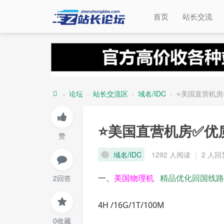
首页
站长交流
论坛
站长交流区
域名/IDC
⭐美国直营机房
»
›
›
›
站
长
⭐美国直营机房✅优
赞
论
坛
域名/IDC
1292 人阅读
|
2 人回
一、
美国物理机
精品优化回国线路/
2回答
4H /16G/1T/100M
0收藏