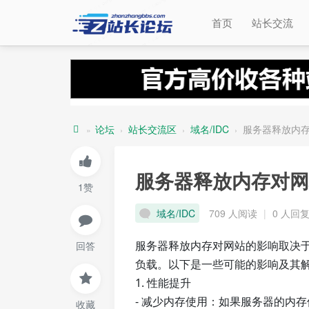
首页
站长交流
论坛
站长交流区
域名/IDC
服务器释放内
»
›
›
›
站
长
服务器释放内存对网
1赞
论
坛
域名/IDC
709 人阅读
|
0 人回
服务器释放内存对网站的影响取决
回答
负载。以下是一些可能的影响及其
1. 性能提升
- 减少内存使用：如果服务器的内
收藏