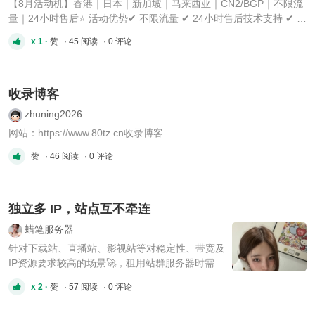
【8月活动机】香港｜日本｜新加坡｜马来西亚｜CN2/BGP｜不限流
量｜24小时售后⭐ 活动优势✔ 不限流量 ✔ 24小时售后技术支持 ✔ 支
持测试IP ✔ 提供24小时免费测试 ✔ 快速交付，即开即用
x 1 ·
赞
· 45 阅读
· 0 评论
━━━━━━━━━━━━━━━━━━🇭🇰 香港① 金牌6138 ×1 [*]CPU：Gold
6138 ×1 [*]内存：32GB [*]硬盘：480G SSD [*]带宽：20 ...
收录博客
zhuning2026
网站：https://www.80tz.cn收录博客
赞
· 46 阅读
· 0 评论
独立多 IP，站点互不牵连
蜡笔服务器
针对下载站、直播站、影视站等对稳定性、带宽及
IP资源要求较高的场景🚀，租用站群服务器时需综
合考虑硬件配置、网络性能、安全性及服务支持等
x 2 ·
赞
· 57 阅读
· 0 评论
因素💡。 核心需求与服务器选型建议📋 🌐 高带宽
与流量支持 下载站和直播站对带宽需求极高，尤