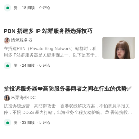
——208个IP分布在16个不同C段，每个站点网络指纹完全独立。为
赞
· 18 阅读
· 0 评论
什么必须选16C？搜索引擎通过C段判断网站关联性。同C段站点越
多，被判定为“站群作弊”的风险越大。16C = 208个IP分布在16个不
同网 ...
PBN 搭建多 IP 站群服务器选择技巧
蜡笔服务器
在搭建PBN（Private Blog Network）站群时，租
用多IP站群服务器是关键步骤之一。以下是基于搜
索结果的综合分析及实施建议： 一、多IP站群服
赞
· 24 阅读
· 0 评论
务器的核心优势 提升SEO效果：独立IP能避免搜
索引擎因共享IP导致的关联惩罚，每个站点独立运
营，更易提升自然排名。 风险隔离：若某一IP下
的网站被惩罚或攻击，其他IP站点不受影响， ...
抗投诉服务器❤️高防服务器两者之间在行业的优势✅
米栗海外IDC
抗投诉稳运营，高防御攻击；香港双线解决方案，不怕恶意举报关
停，不惧 DDoS 暴力打站，出海业务全程安稳护航。😍 香港抗投诉
服务器 优势：提供整改缓冲周期；多独立 IP 隔离防关联，单站点问
赞
· 33 阅读
· 5 评论
题不牵连整体业务，CN2 线路免备案快速上线。 适配业务：SEO 站
群运营、 🌟香港抗投诉： 8H/16G/1THDD/20M不限流量/3IP
8H/32G/48 ...