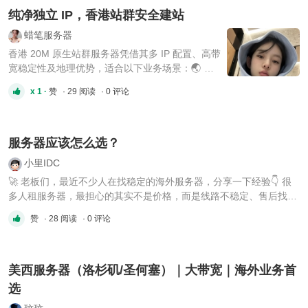
纯净独立 IP，香港站群安全建站
蜡笔服务器
香港 20M 原生站群服务器凭借其多 IP 配置、高带
宽稳定性及地理优势，适合以下业务场景：🌏 🔍
SEO 站群优化 优势：每个网站分配独立 IP（尤其
x 1 ·
赞
· 29 阅读
· 0 评论
是不同 C 段 IP），可避免搜索引擎判定为关联站
点，提升各站点的权重和排名。原生 IP 的纯净性
进一步降低 SEO 风险。 适用场景：企业或个人运
营数十至数百个内容型网站，需通过多 ...
服务器应该怎么选？
小里IDC
🚀 老板们，最近不少人在找稳定的海外服务器，分享一下经验👇 很
多人租服务器，最担心的其实不是价格，而是线路不稳定、售后找不
到人、机器经常出问题，最后反而影响业务。 如果你最近有这些需
赞
· 28 阅读
· 0 评论
求： ✅ 海外服务器 ✅ VPS / 云服务器 ✅ 独立服务器 ✅ 高防服务器
（DDoS/CC） ✅ 大带宽 / 站群服务器 ✅ GPU服务器 ✅ CDN / ...
美西服务器（洛杉矶/圣何塞）｜大带宽｜海外业务首
选