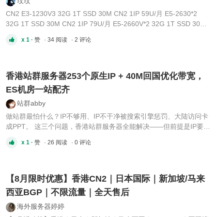
玟玟
CN2 E3-1230V3 32G 1T SSD 30M CN2 1IP 59U/月 E5-2630*2
32G 1T SSD 30M CN2 1IP 79U/月 E5-2660V*2 32G 1T SSD 30M
CN2 1IP 109U/月 E5-2680V2*2 32G 1T SSD 30M CN2 1IP 109U/
x 1 ·
赞
· 34 阅读
· 2 评论
月 E5-2650V4*2 64G 1T SSD 30M CN2 1IP 129U/月 E5-2695V2*2
64G 1T SSD 30M CN2 1IP 149U/月 E5-2683V4*2 64G 1T SSD
30M CN2 1IP 199U/月 金 ...
香港站群服务器253个原生IP + 40M回国优化带宽，
ES机房一站配齐
站群abby
做站群最怕什么？IP不够用、IP不干净被搜索引擎惩罚、大陆访问卡
成PPT。 这三个问题，香港站群服务器全能解决——但前提是IP要原
生、带宽要独享、线路要回国优化。 253个原生IP，每个站点独立身
x 1 ·
赞
· 26 阅读
· 0 评论
份ES机房香港站群服务器标配253个独立IPv4地址，全部为原生纯净
IP。每个站点绑定独立IP，拥有独立的网络身份。 支持多C段灵活部
...
【8月限时优惠】香港CN2｜日本国际｜新加坡/马来
西亚BGP｜不限流量｜全天售后
海外服务器婷婷