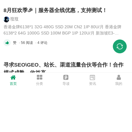
其是直播站需保障实时传输稳定性📡。建议选择
50-100M以上独享带宽且不限流量的服务 ...
8月狂欢季🎉｜服务器全线优惠，支持测试！
玟玟
香港金牌6138*1 32G 480G SSD 20M CN2 1IP 80U/月 香港金牌
6138*2 64G 1000G SSD 100M BGP 1IP 120U/月 新加坡E3-
1230V3 32G 1000G SSD 100M BGP 1IP 60U/月 马来西亚E3-
赞
· 56 阅读
· 4 评论
1230V3 32G 1000G SSD 100M BGP 1IP 60U/月 日本金牌6138*1
32G 1000G NVME 20M CN2 3IP 90U/月 日本金牌6138*1 32G
1000G NVME 100M 国际 3IP 90U/ ...
寻求SEO\GEO、站长、渠道流量合伙等合作！合作
模式成熟，收益高
zz137911
首页
分类
导读
资讯
我的
诚邀各 SEO、GEO/推广团队/站长/渠道资源合伙人 咨询合作，无套
路 稳定的合作模式！收益无上限，0成本 有资源即可长期盈利！tg：
kykitty 蝙蝠：120139237 三条：jyyl999
x 2 ·
赞
· 54 阅读
· 0 评论
香港物理机⭐️——香港/美国独服机⭐️