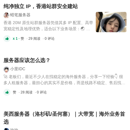
纯净独立 IP，香港站群安全建站
蜡笔服务器
香港 20M 原生站群服务器凭借其多 IP 配置、高带
宽稳定性及地理优势，适合以下业务场景：🌏 🔍
SEO 站群优化 优势：每个网站分配独立 IP（尤其
x 1 ·
赞
· 29 阅读
· 0 评论
是不同 C 段 IP），可避免搜索引擎判定为关联站
点，提升各站点的权重和排名。原生 IP 的纯净性
进一步降低 SEO 风险。 适用场景：企业或个人运
营数十至数百个内容型网站，需通过多 ...
服务器应该怎么选？
小里IDC
🚀 老板们，最近不少人在找稳定的海外服务器，分享一下经验👇 很
多人租服务器，最担心的其实不是价格，而是线路不稳定、售后找不
到人、机器经常出问题，最后反而影响业务。 如果你最近有这些需
赞
· 28 阅读
· 0 评论
求： ✅ 海外服务器 ✅ VPS / 云服务器 ✅ 独立服务器 ✅ 高防服务器
（DDoS/CC） ✅ 大带宽 / 站群服务器 ✅ GPU服务器 ✅ CDN / ...
美西服务器（洛杉矶/圣何塞）｜大带宽｜海外业务首
选