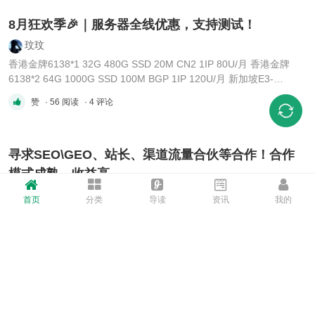
其是直播站需保障实时传输稳定性📡。建议选择
50-100M以上独享带宽且不限流量的服务 ...
8月狂欢季🎉｜服务器全线优惠，支持测试！
玟玟
香港金牌6138*1 32G 480G SSD 20M CN2 1IP 80U/月 香港金牌
6138*2 64G 1000G SSD 100M BGP 1IP 120U/月 新加坡E3-
1230V3 32G 1000G SSD 100M BGP 1IP 60U/月 马来西亚E3-
赞
· 56 阅读
· 4 评论
1230V3 32G 1000G SSD 100M BGP 1IP 60U/月 日本金牌6138*1
32G 1000G NVME 20M CN2 3IP 90U/月 日本金牌6138*1 32G
1000G NVME 100M 国际 3IP 90U/ ...
寻求SEO\GEO、站长、渠道流量合伙等合作！合作
模式成熟，收益高
zz137911
首页
分类
导读
资讯
我的
诚邀各 SEO、GEO/推广团队/站长/渠道资源合伙人 咨询合作，无套
路 稳定的合作模式！收益无上限，0成本 有资源即可长期盈利！tg：
kykitty 蝙蝠：120139237 三条：jyyl999
x 2 ·
赞
· 54 阅读
· 0 评论
香港物理机⭐️——香港/美国独服机⭐️