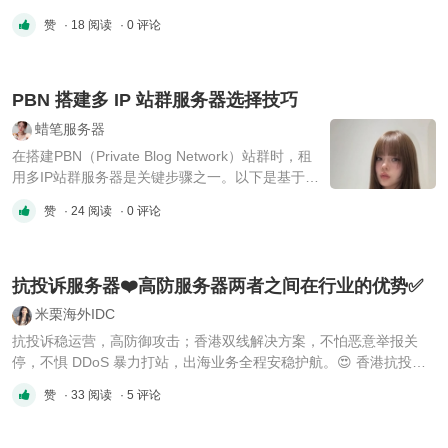
——208个IP分布在16个不同C段，每个站点网络指纹完全独立。为
赞
· 18 阅读
· 0 评论
什么必须选16C？搜索引擎通过C段判断网站关联性。同C段站点越
多，被判定为“站群作弊”的风险越大。16C = 208个IP分布在16个不
同网 ...
PBN 搭建多 IP 站群服务器选择技巧
蜡笔服务器
在搭建PBN（Private Blog Network）站群时，租
用多IP站群服务器是关键步骤之一。以下是基于搜
索结果的综合分析及实施建议： 一、多IP站群服
赞
· 24 阅读
· 0 评论
务器的核心优势 提升SEO效果：独立IP能避免搜
索引擎因共享IP导致的关联惩罚，每个站点独立运
营，更易提升自然排名。 风险隔离：若某一IP下
的网站被惩罚或攻击，其他IP站点不受影响， ...
抗投诉服务器❤️高防服务器两者之间在行业的优势✅
米栗海外IDC
抗投诉稳运营，高防御攻击；香港双线解决方案，不怕恶意举报关
停，不惧 DDoS 暴力打站，出海业务全程安稳护航。😍 香港抗投诉
服务器 优势：提供整改缓冲周期；多独立 IP 隔离防关联，单站点问
赞
· 33 阅读
· 5 评论
题不牵连整体业务，CN2 线路免备案快速上线。 适配业务：SEO 站
群运营、 🌟香港抗投诉： 8H/16G/1THDD/20M不限流量/3IP
8H/32G/48 ...