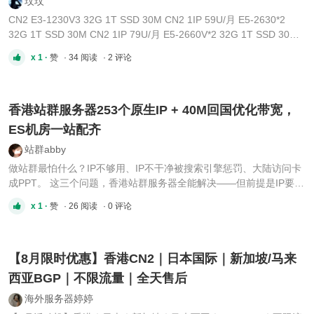
玟玟
CN2 E3-1230V3 32G 1T SSD 30M CN2 1IP 59U/月 E5-2630*2
32G 1T SSD 30M CN2 1IP 79U/月 E5-2660V*2 32G 1T SSD 30M
CN2 1IP 109U/月 E5-2680V2*2 32G 1T SSD 30M CN2 1IP 109U/
x 1 ·
赞
· 34 阅读
· 2 评论
月 E5-2650V4*2 64G 1T SSD 30M CN2 1IP 129U/月 E5-2695V2*2
64G 1T SSD 30M CN2 1IP 149U/月 E5-2683V4*2 64G 1T SSD
30M CN2 1IP 199U/月 金 ...
香港站群服务器253个原生IP + 40M回国优化带宽，
ES机房一站配齐
站群abby
做站群最怕什么？IP不够用、IP不干净被搜索引擎惩罚、大陆访问卡
成PPT。 这三个问题，香港站群服务器全能解决——但前提是IP要原
生、带宽要独享、线路要回国优化。 253个原生IP，每个站点独立身
x 1 ·
赞
· 26 阅读
· 0 评论
份ES机房香港站群服务器标配253个独立IPv4地址，全部为原生纯净
IP。每个站点绑定独立IP，拥有独立的网络身份。 支持多C段灵活部
...
【8月限时优惠】香港CN2｜日本国际｜新加坡/马来
西亚BGP｜不限流量｜全天售后
海外服务器婷婷