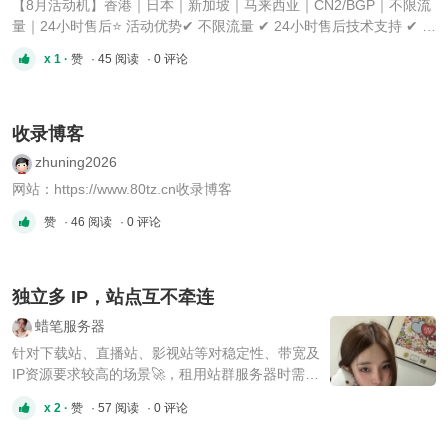
【8月活动机】香港｜日本｜新加坡｜马来西亚｜CN2/BGP｜不限流
量｜24小时售后⭐ 活动优势✔ 不限流量 ✔ 24小时售后技术支持 ✔ 支
持测试IP ✔ 提供24小时免费测试 ✔ 快速交付，即开即用
x 1 ·
赞
· 45 阅读
· 0 评论
━━━━━━━━━━━━━━━━━━🇭🇰 香港① 金牌6138 ×1 [*]CPU：Gold
6138 ×1 [*]内存：32GB [*]硬盘：480G SSD [*]带宽：20 ...
收录博客
zhuning2026
网站：https://www.80tz.cn收录博客
赞
· 46 阅读
· 0 评论
独立多 IP，站点互不牵连
蜡笔服务器
针对下载站、直播站、影视站等对稳定性、带宽及
IP资源要求较高的场景🚀，租用站群服务器时需综
合考虑硬件配置、网络性能、安全性及服务支持等
x 2 ·
赞
· 57 阅读
· 0 评论
因素💡。 核心需求与服务器选型建议📋 🌐 高带宽
与流量支持 下载站和直播站对带宽需求极高，尤