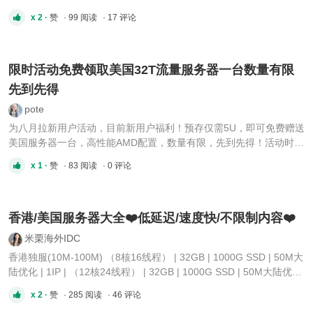
搭集群5. 物理隔离，数据安全性更高 ⭐️香港物理机：（15M cn2
x 2 ·
赞
· 99 阅读
· 17 评论
30M优化 国际100M） 8H/16G/1THDD/15M/2IP
16H/32G/1THDD/15M/2IP 24H/32G/1THDD/15M/1IP
44H/32G/1THDD/15M/2IP 独服适配 ...
限时活动免费领取美国32T流量服务器一台数量有限
先到先得
pote
为八月拉新用户活动，目前新用户福利！预存仅需5U，即可免费赠送
美国服务器一台，高性能AMD配置，数量有限，先到先得！活动时间
持续到7月底 需要老板欢迎咨询：Telegram：
x 1 ·
赞
· 83 阅读
· 0 评论
https://t.me/IDC18188888 Telegram频
道:https://t.me/IDC666888999 ...
香港/美国服务器大全❤️低延迟/速度快/不限制内容❤️
米栗海外IDC
香港独服(10M-100M) （8核16线程） | 32GB | 1000G SSD | 50M大
陆优化 | 1IP | （12核24线程） | 32GB | 1000G SSD | 50M大陆优化
| 1IP | （16核32线程） | 32GB | 1000G SSD | 50M大陆优化 | 1IP |
x 2 ·
赞
· 285 阅读
· 46 评论
（24核48线程） | 64GB | 1000G SSD | 50M大陆优化 | 1IP | （28核