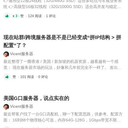
👉通用型12核24线程（32G/480G SSD）适合多站点与常规业务系
统 👉高级型16核32线程（32G/1000G SSD）适合高并发与稳定业
务运行 👉性能型22核44线程（128G/2000G SSD）适合站群、采集
x 3 ·
赞
· 124 阅读
· 1 评论
与自动化任务 👉超算型44核88线程（256G/2000G SSD）适合大规
模集群与重负载业务。 ⚙️ 产品特点 香港本地机房部署，多线路可选
（CN2 / 精 ...
现在站群/跨境服务器是不是已经变成“拼IP结构 > 拼
配置”了？
Vicent服务器
最近整理了一圈香港 / 美国 / 新加坡的机器资源，越看越有一个感
觉： 现在服务器市场的玩法，好像和几年前完全不一样了。 发出来
纯交流，看看是不是我理解有偏差。 香港机器（现状观察） 现在主
赞
· 101 阅读
· 0 评论
流还是： E3 / E5 V1 / V2 8G / 16G / 32G 内存 HDD + SSD 混合
10M~20M带宽 大陆优化线路 2个IP起步 但有个明显感觉： 以前大
...
美国G口服务器，说点实在的
Vicent服务器
最近帮客户找了一台G口高配机，聊一下配置思路，供参考。配置方
面： 16到88个物理核心可选，内存64G-128G，1Gbps带宽不限
量。跑AI训练、大数据分析、游戏后端、视频渲染都够用。怎么选？