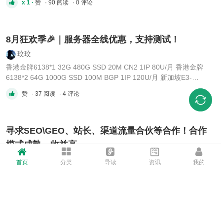
x 1 ·
赞
· 90 阅读
· 0 评论
大部分业务选32核那档就行，性价比最高。如果跑AI或者计算量特别
大，直接上88核+全SSD，一步到位。线路提醒： “优化线路”对国内
访问 ...
8月狂欢季🎉｜服务器全线优惠，支持测试！
玟玟
香港金牌6138*1 32G 480G SSD 20M CN2 1IP 80U/月 香港金牌
6138*2 64G 1000G SSD 100M BGP 1IP 120U/月 新加坡E3-
1230V3 32G 1000G SSD 100M BGP 1IP 60U/月 马来西亚E3-
赞
· 37 阅读
· 4 评论
1230V3 32G 1000G SSD 100M BGP 1IP 60U/月 日本金牌6138*1
32G 1000G NVME 20M CN2 3IP 90U/月 日本金牌6138*1 32G
1000G NVME 100M 国际 3IP 90U/ ...
寻求SEO\GEO、站长、渠道流量合伙等合作！合作
模式成熟，收益高
zz137911
首页
分类
导读
资讯
我的
诚邀各 SEO、GEO/推广团队/站长/渠道资源合伙人 咨询合作，无套
路 稳定的合作模式！收益无上限，0成本 有资源即可长期盈利！tg：
kykitty 蝙蝠：120139237 三条：jyyl999
x 2 ·
赞
· 46 阅读
· 0 评论