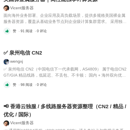
Vicent服务器
面向海外业务部署、企业应用及高负载场景，提供多规格美国裸金属
服务器资源，覆盖从基础业务节点到企业级计算集群需求。 采用独享
物理资源架构，CPU、内存、存储独立分配，避免共享资源带来的性
赞
· 91 阅读
· 0 评论
能波动，适合长期稳定运行。 配置覆盖： 🔹 基础计算系列 E5-2623
v4（4核8线程） 16G 内存｜1T SSD｜100M带宽 适合测试环境、 ...
✅ 泉州电信 CN2
wengxj
✅ 泉州电信 CN2（中国电信下一代承载网，AS4809） 属于电信CN2
GT/GIA 精品线路，低延迟、不丢包、不卡顿； 国内 + 海外双向优化
（直连 NTT/PCCW 国际出口）； 1、IP 纯净；2、极致网络性能
赞
· 98 阅读
· 0 评论
（稳定不卡）低延迟：国内三网访问快，跨境延迟比普通线路低
30%–50% 国内：≤50ms亚洲：50–80ms北美：120–180ms（GIA
更优）低 ...
📢 香港云独服 / 多线路服务器资源整理（CN2 / 精品 /
优化 / 国际）
Vicent服务器