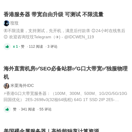
56线程） | 64GB | 1000G SSD | 50M大陆优化 | 1IP | （ ...
香港服务器 带宽自由升级 可测试 不限流量
玟玟
🦋不限流量，支持测试，先开机，满意后付款🦋 😊24小时在线售后
😊 欢迎咨询玟玟Telegram（✈️) - @IDCWEN_119
x 1 ·
赞
· 112 阅读
· 3 评论
海外直营机房✅SEO必备站群✅G口大带宽✅独服物理
机
米栗海外IDC
⚡️香港G口大带宽服务器：（100M、300M、500M、1G/2G/5G/10G
回国优化） 2E5-2698v3(32核64线程) 64G 1T SSD 2IP 2E5-
2673v4(40核80线程) 64G 1T SSD 2IP 2E5-2696v4(44核88线程)
赞
· 341 阅读
· 55 评论
64G 1T SSD 2IP ⚡️香港物理机：(15M、30M、100M) 8核16线
程/16G/1THDD/15M/2IP 16核32线程/32G/1THDD/15M/2IP 24核4
...
美国裸金属服务器｜高性能独享计算资源